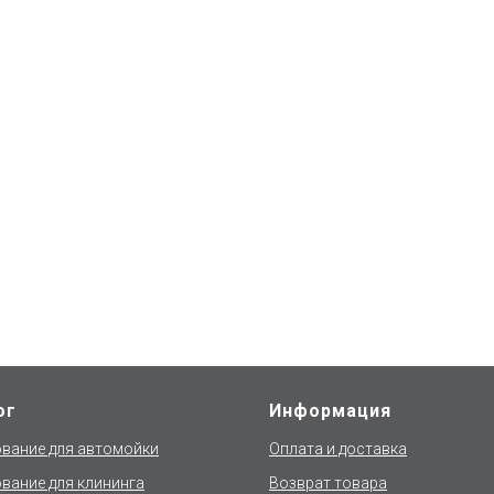
ог
Информация
вание для автомойки
Оплата и доставка
вание для клининга
Возврат товара