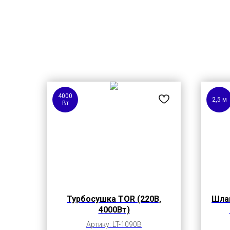
4000
2,5 м
Вт
Турбосушка TOR (220В,
Шла
4000Вт)
Артику: LT-1090B