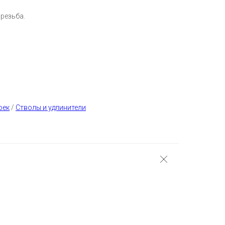
 резьба.
оек
/
Стволы и удлинители