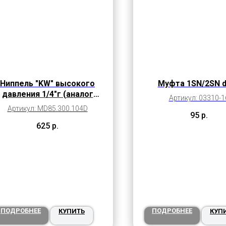
Ниппель "KW" высокого
Mуфта 1SN/2SN 
давления 1/4"г (аналог
Артикул: 03310-1
26.2450.51)
Артикул: MD85.300.104D
95
р.
625
р.
ПОДРОБНЕЕ
ПОДРОБНЕЕ
КУПИТЬ
КУП