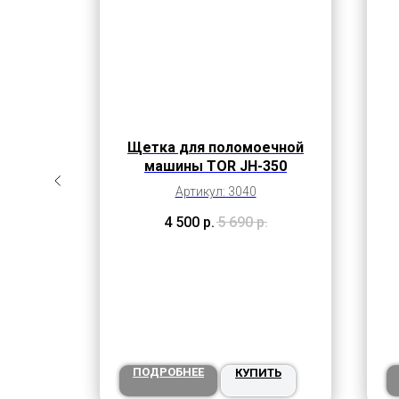
го
Щетка для поломоечной
015-ST
машины TOR JH-350
380 В,
Артикул: 3040
р.
4 500
р.
5 690
р.
ПОДРОБНЕЕ
ТЬ
КУПИТЬ