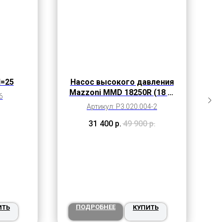
d=25
Насос высокого давления
Mazzoni MMD 18250R (18 л/
6
мин, 250 бар)
Артикул: P3.020.004-2
31 400
р.
49 900
р.
ПОДРОБНЕЕ
ИТЬ
КУПИТЬ