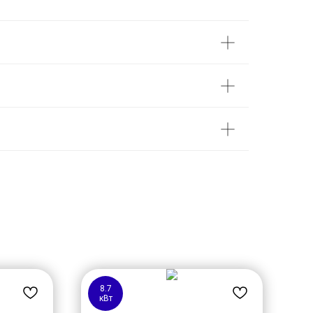
8.7
кВт