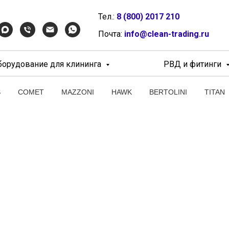
Тел.:
8 (800) 2017 210
Почта:
info@clean-trading.ru
борудование для клининга
РВД и фитинги
S
COMET
MAZZONI
HAWK
BERTOLINI
TITAN