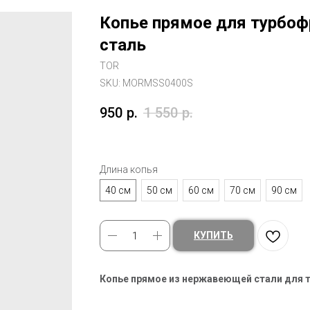
Копье прямое для турбоф
сталь
TOR
SKU:
MORMSS0400S
950
р.
1 550
р.
Длина копья
40 см
50 см
60 см
70 см
90 см
КУПИТЬ
Копье прямое из нержавеющей стали для 