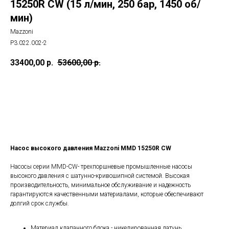
15250R CW (15 л/мин, 250 бар, 1450 об/
мин)
Mazzoni
P3.022.002-2
33400,00
р.
53600,00
р.
КУПИТЬ
Насос высокого давления Mazzoni MMD 15250R CW
Насосы серии MMD-CW- трехпоршневые промышленные насосы
высокого давления с шатунно-кривошипной системой. Высокая
производительность, минимальное обслуживание и надежность
гарантируются качественными материалами, которые обеспечивают
долгий срок службы.
Материал клапанного блока - никелированная латунь