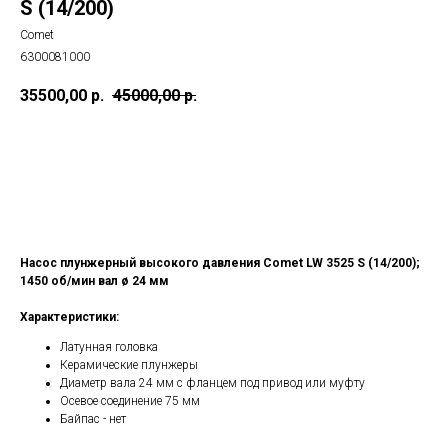
S (14/200)
Comet
6300081000
35500,00
р.
45000,00
р.
КУПИТЬ
Насос плунжерный высокого давления Comet LW 3525 S (14/200);
1450 об/мин вал ø 24 мм
Характеристики:
Латунная головка
Керамические плунжеры
Диаметр вала 24 мм с фланцем под привод или муфту
Осевое соединение 75 мм
Байпас - нет