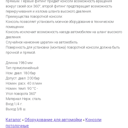
прямым. Первый фитинг придаёт консоли возможность вращения
вокруг своей оси 360°, второй фитинг предотвращает возможность
перекручивания и излома шланга высокого давления.
Преимущества поворотной консоли:
Консоль позволяет установить моечное оборудование в техническом
помещении.
Консоль исключает возможность наезда автомобилем на шланг высокого
давления.
Случайное нанесение царапин на автомобиль.
Поверхность для установки (монтажа) поворотной консоли должна быть
прочной и прямой.
Длинна 1980 мм
Тип прямолинейный
Ном. давл. 180 бар
Допуст. давл. 200 бар
Номин. расх. 40 л/мин
Номин. темп. 90 °C -
Угол поворота 360°
Материал Нерж. сталь
Вход 1/4 г.
Выход 3/8 ш.
Каталог
Оборудование для автомойки
Консоли
»
»
потолочные