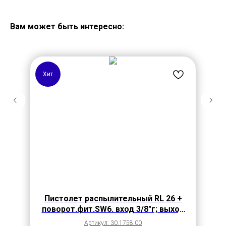
Вам может быть интересно:
Хит
Пистолет распылительный RL 26 +
поворот.фит.SW6. вход 3/8"г; выход
1/4"г.
Артикул: 30.1758.00