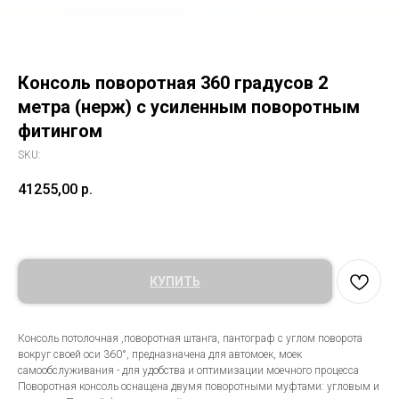
Консоль поворотная 360 градусов 2
метра (нерж) с усиленным поворотным
фитингом
SKU:
41255,00
р.
КУПИТЬ
Консоль потолочная ,поворотная штанга, пантограф с углом поворота
вокруг своей оси 360°, предназначена для автомоек, моек
самообслуживания - для удобства и оптимизации моечного процесса
Поворотная консоль оснащена двумя поворотными муфтами: угловым и