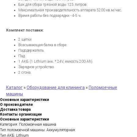
Бак для сбора грязной воды 125 литров.
Максимальная производительность аппарата 5200 кв.м/час.
Время работы без подзарядки - 4-5 ч.
Комплект поставки:
2 щетки
Всасывающая балка в сборе.
Падодержатель.
Пад.
1 АКБ (1 Lithium акк. * 24V, емкость 200 Ah).
Зарядное устройство.
2 сгона.
Каталог
»
Оборудование для клининга
»
Поломоечные
машины
Основные характеристики
О производителе
Доставка товара
Контакты организации
Основные характеристики
Категория: Поломоечная машина
Тип поломоечной машины: Аккумуляторная
Тип АКБ: Lithium