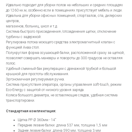
Идеально подходит для уборки полов на небольших и средних площадях
до 1260 кк.м, особенно если в помещениях присутствует мебель и люди.
Идеальна для уборки офисных помещений, спортзалов, спа, дилерских
центров,
магазинов, больниц, школ и т.д.
Система быстрого присоединения /отсоединения щетки, отключение
турбины с задержкой.
Регулировка потока моющего средства электромагнитный клапан с
функцией Аква стоп.
Полукруглая форма осушающей балки, расположенной сразу за щеткой,
позволяет совершать маневры и повороты до 300 градусов не оставляя
полос.
Удобный съемный бак рекуперации с дренажной трубкой и большой
крышкой для простоты обслуживания.
Эргономичная регулируемая ручка.
Система присутствия оператора, органы управления soft-touch, режим
Eco-Energy с защитой от низкого уровня заряда.
Колеса большого диаметра, не оставляющие следов, удобная система
транспортировки.
Стандартная комплектация:
Щетка PP Ø 360мм - 14”
Переднее лезвие балки: длина 537 мм, толщина 1,5 мм
Заднее лезвие балки: длина 590 мм, толщина 3 мм