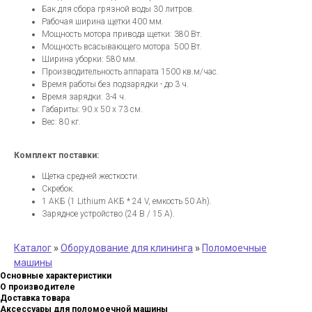
Бак для сбора грязной воды 30 литров.
Рабочая ширина щетки 400 мм.
Мощность мотора привода щетки: 380 Вт.
Мощность всасывающего мотора: 500 Вт.
Ширина уборки: 580 мм.
Производительность аппарата 1500 кв.м/час.
Время работы без подзарядки - до 3 ч.
Время зарядки: 3-4 ч.
Габариты: 90 х 50 х 73 см.
Вес: 80 кг.
Комплект поставки:
Щетка средней жесткости.
Скребок.
1 АКБ (1 Lithium АКБ * 24 V, емкость 50 Ah).
Зарядное устройство (24 В / 15 А).
Каталог
»
Оборудование для клининга
»
Поломоечные
машины
Основные характеристики
О производителе
Доставка товара
Аксессуары для поломоечной машины