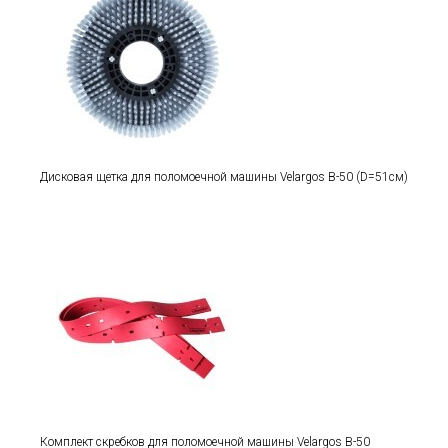
Дисковая щетка для поломоечной машины Velargos B-50 (D=51см)
Комплект скребков для поломоечной машины Velargos B-50