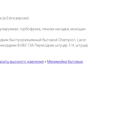
(в Extra версии)
егулируемая, турбофреза, пенная насадка, моющая
ходник быстроразъемный бытовой Champion, Lavor
рехордник 8.082.13A Переходник штуцер 1/4; штуцер
раты высокого давления
»
Минимойки бытовые