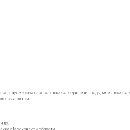
ов, плунжерных насосов высокого давления воды, моек высоког
окого давления.
и др.
оскве и Московской области