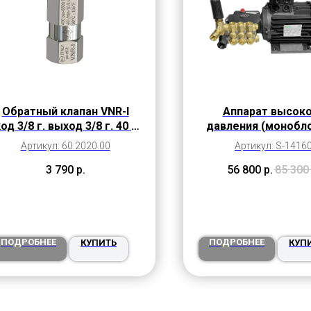
Обратный клапан VNR-I
Аппарат высок
од 3/8 г. выход 3/8 г. 40 л/
давления (монобло
мин 450 бар нерж. сталь
14.16 BY-PASS (14 
Артикул: 60.2020.00
Артикул: S-1416
160 бар)
3 790
р.
56 800
р.
85 300
ПОДРОБНЕЕ
ПОДРОБНЕЕ
КУПИТЬ
КУП