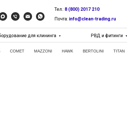
Тел.:
8 (800) 2017 210
Почта:
info@clean-trading.ru
борудование для клининга
РВД и фитинги
S
COMET
MAZZONI
HAWK
BERTOLINI
TITAN