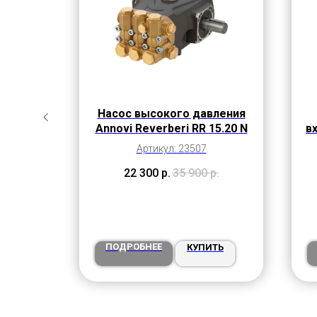
 узкий
Насос высокого давления
Annovi Reverberi RR 15.20 N
вх
ук
Артикул: 23507
22 300
р.
35 900
р.
ПОДРОБНЕЕ
ТЬ
КУПИТЬ