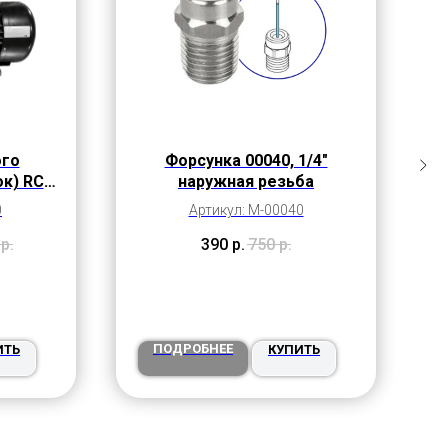
ого
Форсунка 00040, 1/4"
к) RC
наружная резьба
н
л/мин,
0
Артикул: M-00040
р.
390
р.
750
р.
ПОДРОБНЕЕ
ИТЬ
КУПИТЬ