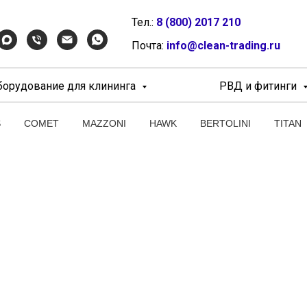
Тел.:
8 (800) 2017 210
Почта:
info@clean-trading.ru
борудование для клининга
РВД и фитинги
S
COMET
MAZZONI
HAWK
BERTOLINI
TITAN