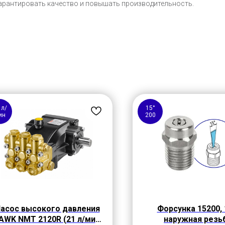
арантировать качество и повышать производительность.
 л/
15°
ин
200
асос высокого давления
Форсунка 15200, 
AWK NMT 2120R (21 л/мин,
наружная резь