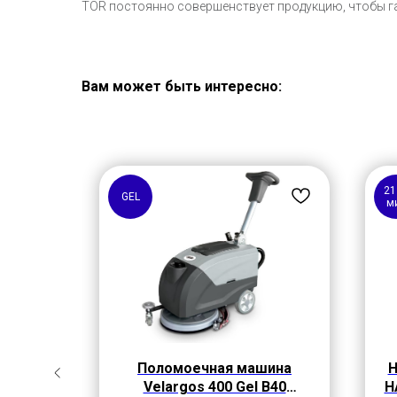
TOR постоянно совершенствует продукцию, чтобы г
Вам может быть интересно:
21
GEL
м
садка
Поломоечная машина
Н
(сопло
Velargos 400 Gel B40
H