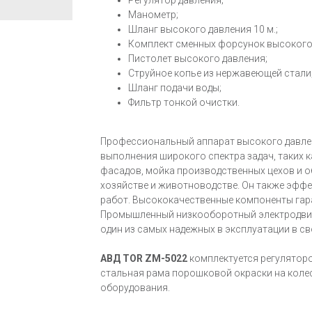
Регулятор давления;
Манометр;
Шланг высокого давления 10 м.;
Комплект сменных форсунок высокого 
Пистолет высокого давления;
Струйное копье из нержавеющей стали
Шланг подачи воды;
Фильтр тонкой очистки.
Профессиональный аппарат высокого давл
выполнения широкого спектра задач, таких к
фасадов, мойка производственных цехов и о
хозяйстве и животноводстве. Он также эффек
работ. Высококачественные компоненты гар
Промышленный низкооборотный электродвигат
один из самых надежных в эксплуатации в св
АВД TOR ZM-5022
комплектуется регулятор
стальная рама порошковой окраски на коле
оборудования.