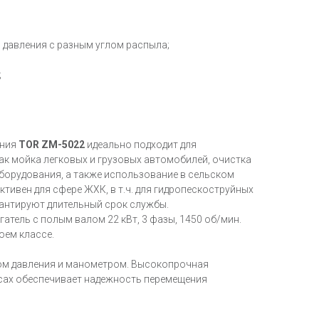
давления с разным углом распыла;
;
ения
TOR ZM-5022
идеально подходит для
ак мойка легковых и грузовых автомобилей, очистка
борудования, а также использование в сельском
тивен для сфере ЖХК, в т.ч. для гидропескоструйных
антируют длительный срок службы.
ель с полым валом 22 кВт, 3 фазы, 1450 об/мин.
оем классе.
ом давления и манометром. Высокопрочная
сах обеспечивает надежность перемещения