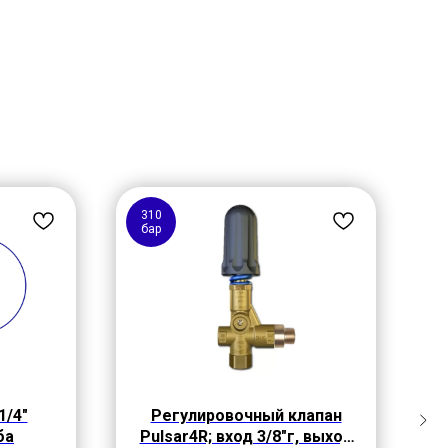
310
2
бар
1/4"
Регулировочный клапан
ба
Pulsar4R; вход 3/8"г, выход