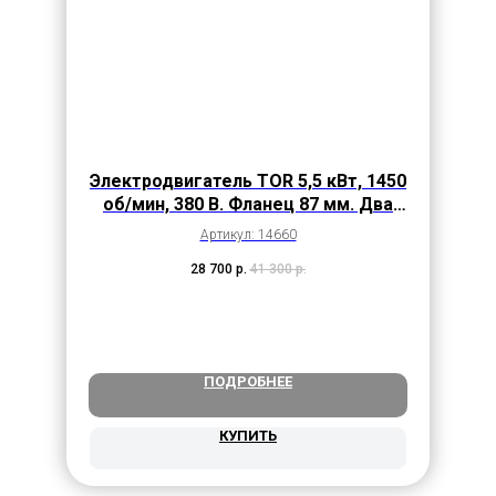
Электродвигатель TOR 5,5 кВт, 1450
об/мин, 380 В. Фланец 87 мм. Два
подшипника
Артикул: 14660
28 700
р.
41 300
р.
ПОДРОБНЕЕ
КУПИТЬ