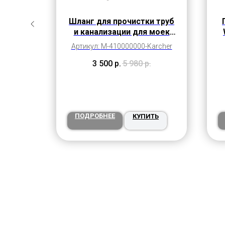
ков
Шланг для прочистки труб
и канализации для моек
Karcher серии К2 - К7
Артикул:
M-410000000-Karcher
3 500
р.
5 980
р.
ПОДРОБНЕЕ
ТЬ
КУПИТЬ