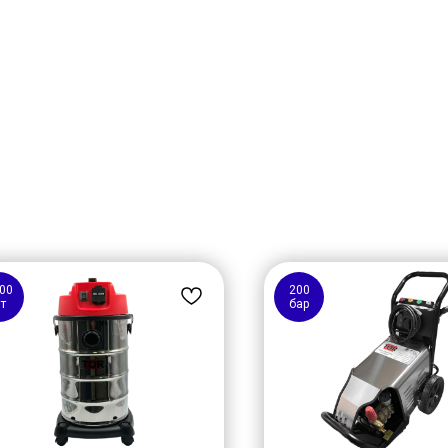
00
200
т
бар