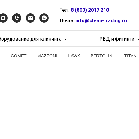
Тел.:
8 (800) 2017 210
Почта:
info@clean-trading.ru
борудование для клининга
РВД и фитинги
S
COMET
MAZZONI
HAWK
BERTOLINI
TITAN