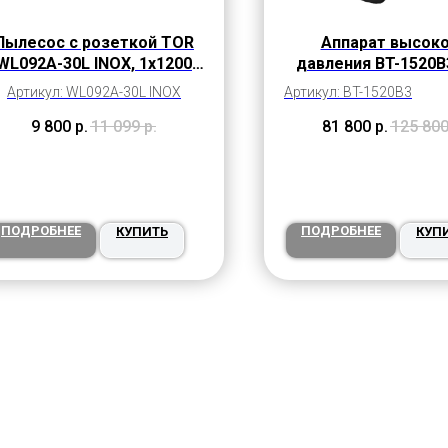
Пылесос с розеткой TOR
Аппарат высок
WL092A-30L INOX, 1х1200
давления BT-1520B
Вт, 30 литров
бар) Total Sto
Артикул: WL092A-30L INOX
Артикул: BT-1520B3
9 800
р.
11 099
р.
81 800
р.
125 80
ПОДРОБНЕЕ
ПОДРОБНЕЕ
КУПИТЬ
КУП