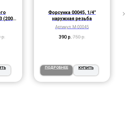
ого
Форсунка 00045, 1/4"
3 (200
наружная резьба
p
Артикул: M-00045
0
р.
390
р.
750
р.
ПОДРОБНЕЕ
ИТЬ
КУПИТЬ