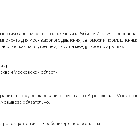
ысоким давлением, расположенный в Рубьере, Италия. Основанная 
омпоненты для моек высокого давления, автомоек и промышленных 
аботает как на внутреннем, так и на международном рынках.
и др.
оскве и Московской области
ительному согласованию - бесплатно. Адрес склада: Московская обл
амовывоза обязательно.
д. Срок доставки - 1-3 рабочих дня после оплаты.