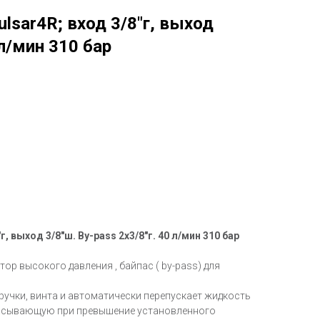
lsar4R; вход 3/8"г, выход
 л/мин 310 бар
, выход 3/8"ш. By-pass 2x3/8"г. 40 л/мин 310 бар
ор высокого давления , байпас ( by-pass) для
ручки, винта и автоматически перепускает жидкость
сасывающую при превышение установленного