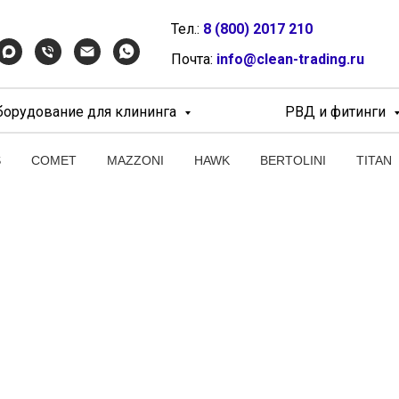
Тел.:
8 (800) 2017 210
Почта:
info@clean-trading.ru
борудование для клининга
РВД и фитинги
S
COMET
MAZZONI
HAWK
BERTOLINI
TITAN