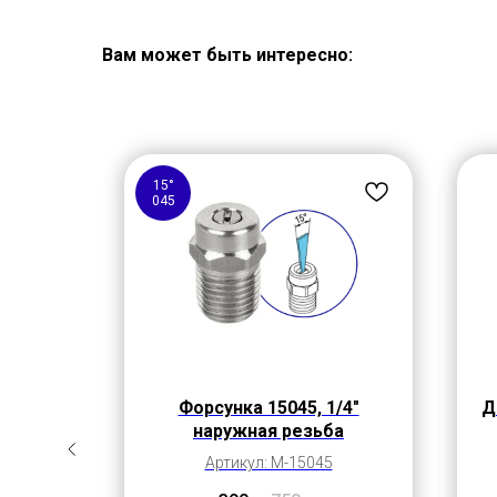
Вам может быть интересно:
15°
045
Форсунка 15045, 1/4"
Д
я
наружная резьба
Артикул: M-15045