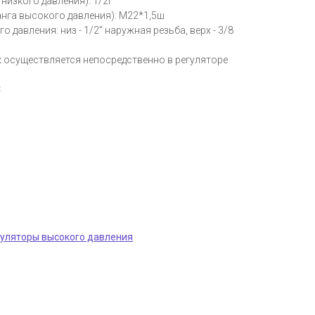
низкого давления): 1/2г
нга высокого давления): М22*1,5ш
 давления: низ - 1/2" наружная резьба, верх - 3/8
ск осуществляется непосредственно в регуляторе
C
уляторы высокого давления