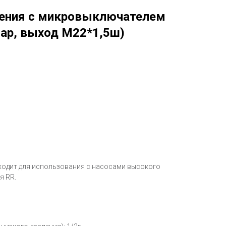
ления с микровыключателем
бар, выход М22*1,5ш)
ходит для использования с насосами высокого
я RR.