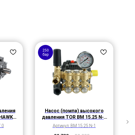
250
бар
вления
Насос (помпа) высокого
 HAWK
давления TOR BM 15.25 N-1
ин, 150
с регулятором давления и
.0
Артикул: BM 15.25 N-1
манометром