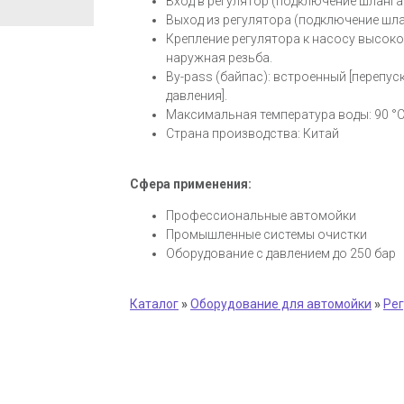
Вход в регулятор (подключение шланга 
Выход из регулятора (подключение шла
Крепление регулятора к насосу высокого
наружная резьба.
By-pass (байпас): встроенный [перепу
давления].
Максимальная температура воды: 90 °
Страна производства: Китай
Сфера применения:
Профессиональные автомойки
Промышленные системы очистки
Оборудование с давлением до 250 бар
Каталог
»
Оборудование для автомойки
»
Рег