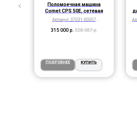
/4"
Поломоечная машина
ба
Comet CPS 50E, сетевая
д
Артикул: 37031-00057
Ар
(9071000500)
315 000
р.
328 587
р.
ПОДРОБНЕЕ
ТЬ
КУПИТЬ