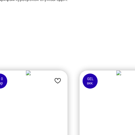
10
GEL
ар
акк.