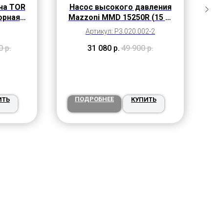
на TOR
Насос высокого давления
орная
Mazzoni MMD 15250R (15 л/
)
мин, 250 бар)
Артикул: P3.020.002-2
0
р.
31 080
р.
49 900
р.
ПОДРОБНЕЕ
ИТЬ
КУПИТЬ