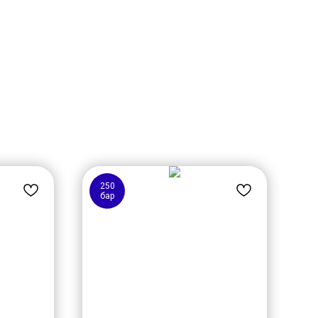
250
бар