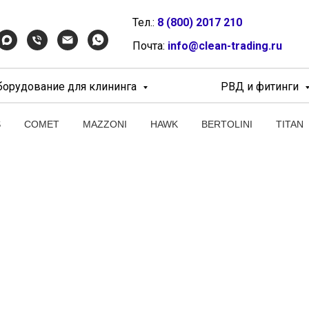
Тел.:
8 (800) 2017 210
Почта:
info@clean-trading.ru
борудование для клининга
РВД и фитинги
S
COMET
MAZZONI
HAWK
BERTOLINI
TITAN