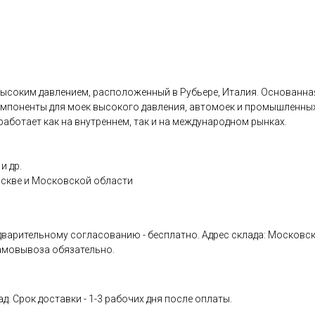
ысоким давлением, расположенный в Рубьере, Италия. Основанная 
омпоненты для моек высокого давления, автомоек и промышленных 
аботает как на внутреннем, так и на международном рынках.
и др.
оскве и Московской области
ительному согласованию - бесплатно. Адрес склада: Московская обл
амовывоза обязательно.
д. Срок доставки - 1-3 рабочих дня после оплаты.